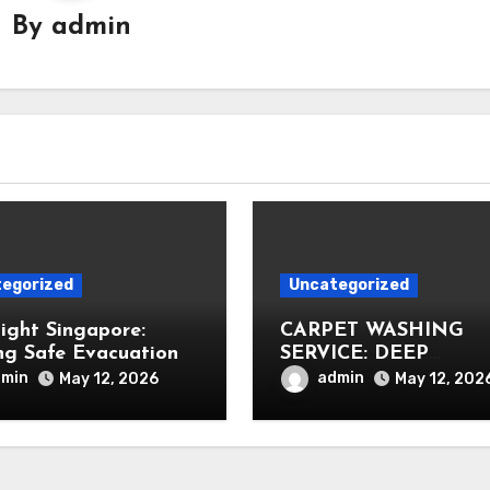
By
admin
egorized
Uncategorized
Light Singapore:
CARPET WASHING
ng Safe Evacuation
SERVICE: DEEP
CLEANING FOR
dmin
admin
May 12, 2026
May 12, 202
HEALTHIER INTERIO