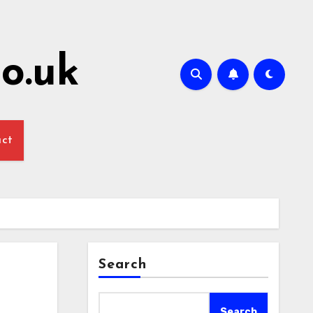
o.uk
act
Search
Search